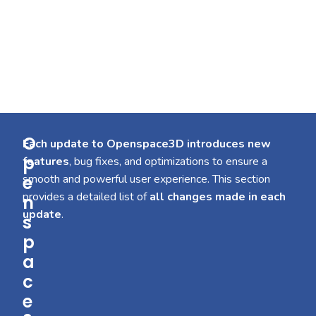
O
Each update to Openspace3D introduces new
p
features
, bug fixes, and optimizations to ensure a
e
smooth and powerful user experience. This section
provides a detailed list of
all changes made in each
n
update
.
s
p
a
c
e