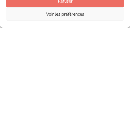
Refuser
1.8.5
Voir les préférences
1.8.1
1.8.0
1.7
1.6.4
1.6.3