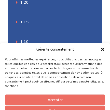
1.20
1.15
1.10
Gérer le consentement
Pour offrir les meilleures expériences, nous utilisons des technologies
1.9.5
telles que les cookies pour stocker et/ou accéder aux informations des
appareils. Le fait de consentir à ces technologies nous permettra de
traiter des données telles que le comportement de navigation ou les ID
uniques sur ce site. Le fait de ne pas consentir ou de retirer son
1.9.1
consentement peut avoir un effet négatif sur certaines caractéristiques et
fonctions.
Accepter
1.9.0