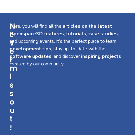
N
Here, you will find all the
articles on the latest
e
Openspace3D features
,
tutorials
,
case studies
,
v
and upcoming events. It’s the perfect place to learn
development tips
, stay up-to-date with the
e
software updates
, and discover
inspiring projects
r
created by our community.
m
i
s
s
o
u
t
!