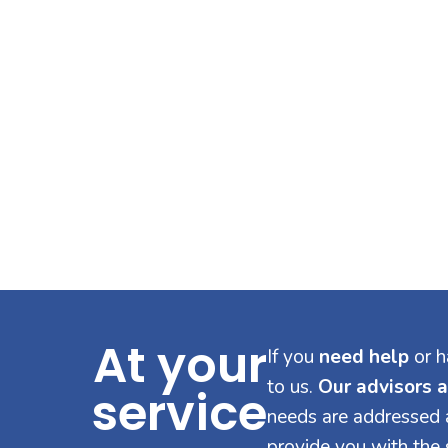
At your
If you
need help
or h
to us.
Our advisors a
service
needs are addressed a
provide you with the